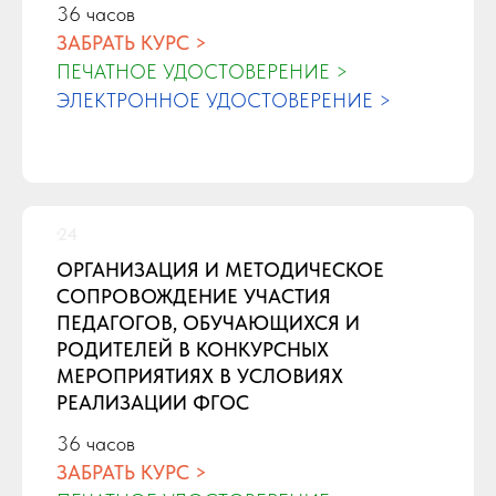
36 часов
ФЗ от 21.04.2025 и имеет разрешение на
ЗАБРАТЬ КУРС >
образовательную деятельность на
ПЕЧАТНОЕ УДОСТОВЕРЕНИЕ >
территории ИНТЦ «Интеллектуальная
ЭЛЕКТРОННОЕ УДОСТОВЕРЕНИЕ >
электроника — Валдай» Номер
00013 6/15/2026
Лицензия на дополнительное
ОРГАНИЗАЦИЯ И МЕТОДИЧЕСКОЕ
профессиональное образование: Л035-
СОПРОВОЖДЕНИЕ УЧАСТИЯ
01277-66/02054248
ПЕДАГОГОВ, ОБУЧАЮЩИХСЯ И
РОДИТЕЛЕЙ В КОНКУРСНЫХ
МЕРОПРИЯТИЯХ В УСЛОВИЯХ
РЕАЛИЗАЦИИ ФГОС
36 часов
Форум «Педагоги России» - резидент
ЗАБРАТЬ КУРС >
Сколково по инновационному приоритету