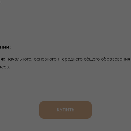
;
нии:
х начального, основного и среднего общего образования
асов.
КУПИТЬ