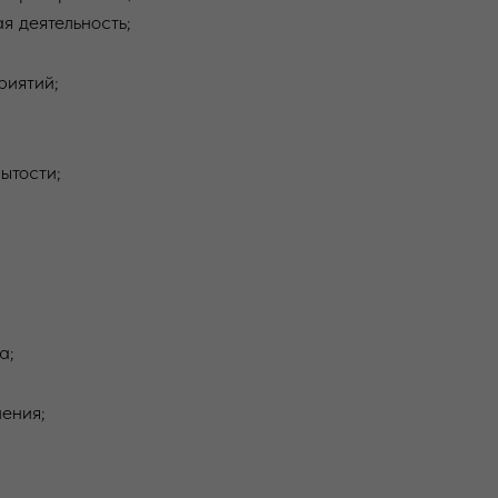
я деятельность;
риятий;
ытости;
а;
ения;