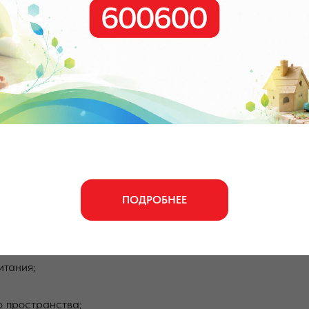
ания на уровнях началь
днего общего образов
м несколько готовых рабочих программ, календарные план
ПОДРОБНЕЕ
т готовая программа воспиатния.
струкции по разделам программы:
итания;
о пространства;