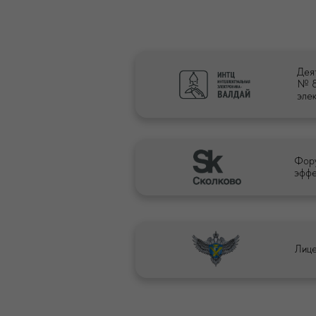
Дея
№ 8
эле
Фору
эффе
СОГЛАСИЯ
Согласие на о
Согласие на р
Согласие на ку
Лице
Лицензия