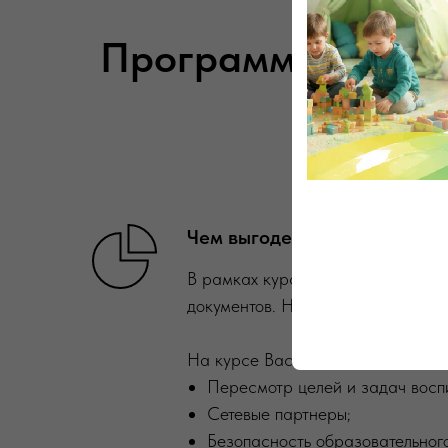
Программа воспит
сре
Чем выгоден, что содержит:
В рамках курса мы рассматривае
документов. На выходе у Вас буде
На курсе Вас ждут подробные ин
Пересмотр целей и задач восп
Сетевые партнеры;
Безопасность образовательног