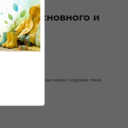
ного, основного и
ания
ы и изучаем подводные камни создания таких