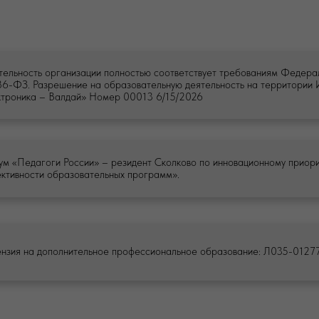
тельность организации полностью соответствует требованиям Федера
6-ФЗ. Разрешение на образовательную деятельность на территории
ктроника – Валдай» Номер 00013 6/15/2026
м «Педагоги России» – резидент Сколково по инновационному приор
ктивности образовательных программ».
ПОЛИТИКА
бработку персональных данных
Политика к
екламную рассылку
Политика о
ки
нзия на дополнительное профессиональное образование: Л035-012