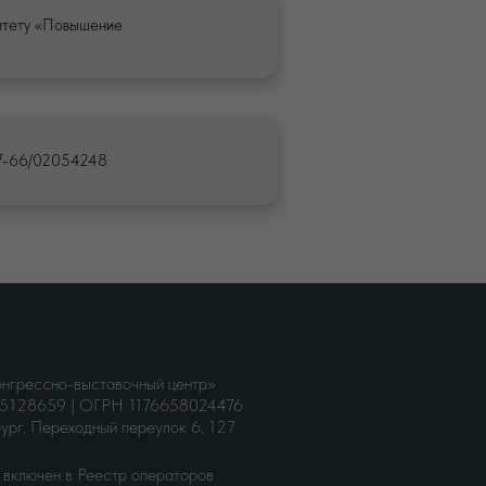
итету «Повышение
онфиденциальности
бработки персональных данных
77-66/02054248
грессно-выставочный центр»
128659 | ОГРН 1176658024476
ург, Переходный переулок 6, 127
включен в Реестр операторов