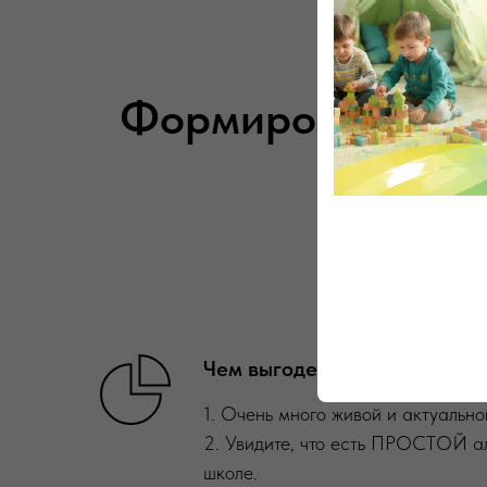
КУРС-
Формирование ко
н
Чем выгоден, что содержит:
1. Очень много живой и актуально
2. Увидите, что есть ПРОСТОЙ а
школе.