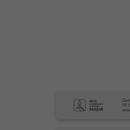
Дея
№ 8
эле