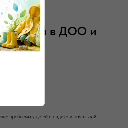
яниной
ия детей в ДОО и
 Я
ие проблемы у детей в садике и начальной