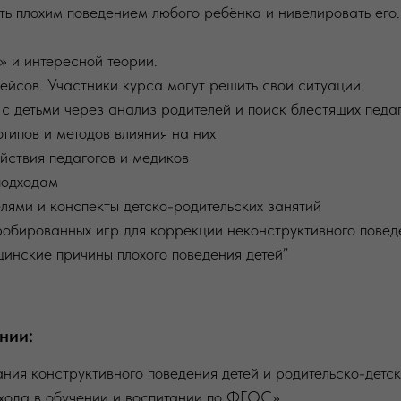
ять плохим поведением любого ребёнка и нивелировать его.
» и интересной теории.
ейсов. Участники курса могут решить свои ситуации.
с детьми через анализ родителей и поиск блестящих педа
типов и методов влияния на них
йствия педагогов и медиков
подходам
елями и конспекты детско-родительских занятий
робированных игр для коррекции неконструктивного повед
цинские причины плохого поведения детей”
нии:
ия конструктивного поведения детей и родительско-детск
хода в обучении и воспитании по ФГОС».