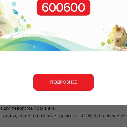
ПРАКТИКУМ М.А.Токм
нструктивного поведен
ачальной школе от А до
Интенсив
ПОДРОБНЕЕ
й для педагогов практики.
лгоритм, который позволяет решать СЛОЖНЫЕ поведенческ