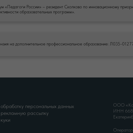
м «Педагоги России» – резидент Сколково по инновационному приор
ктивности образовательных программ».
ПОЛИТИКА
бработку персональных данных
Политика к
екламную рассылку
Политика о
ки
нзия на дополнительное профессиональное образование: Л035-012
ООО «Кон
 обработку персональных данных
ИНН 6685
 рекламную рассылку
Екатеринб
 куки
Оператор 