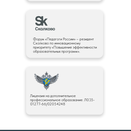
Форум «Педагоги России» – резидент
Сколково по инновационному
приоритету «Повышение эффективности
СОГЛАСИЯ
образовательных программ».
Согласие на обработку персональных данных
Согласие на рекламную рассылку
Согласие на куки
Лицензия
ПОЛИТИКА
Лицензия на дополнительное
Политика конфиденциальности
профессиональное образование: Л035-
Политика обработки персональных данных
01277-66/02054248